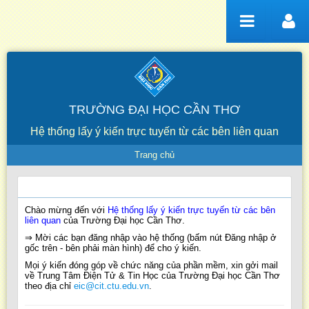
Truy cập nội dung luôn
TRƯỜNG ĐẠI HỌC CẦN THƠ
Hệ thống lấy ý kiến trực tuyến từ các bên liên quan
Trang chủ
Trang chủ
Chào mừng đến với
Hệ thống lấy ý kiến trực tuyến từ các bên
liên quan
của Trường Đại học Cần Thơ.
⇒ Mời các bạn đăng nhập vào hệ thống (bấm nút Đăng nhập ở
gốc trên - bên phải màn hình) để cho ý kiến.
Mọi ý kiến đóng góp về chức năng của phần mềm, xin gởi mail
về Trung Tâm Điện Tử & Tin Học của Trường Đại học Cần Thơ
theo địa chỉ
eic@cit.ctu.edu.vn
.